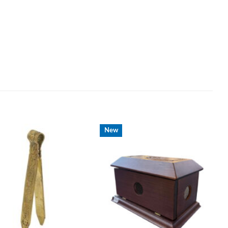
New
+