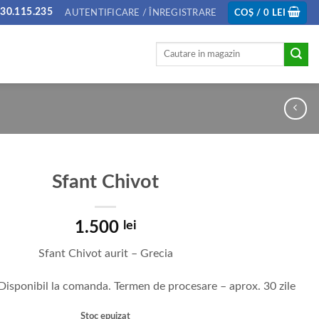
30.115.235
AUTENTIFICARE / ÎNREGISTRARE
COȘ /
0
LEI
Caută
după:
Sfant Chivot
1.500
lei
Sfant Chivot aurit – Grecia
 Disponibil la comanda. Termen de procesare – aprox. 30 zile
Stoc epuizat