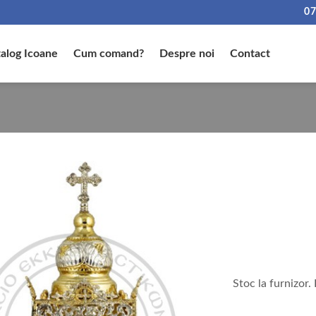
07
alog Icoane
Cum comand?
Despre noi
Contact
Stoc la furnizor.