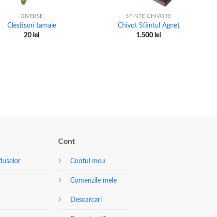
DIVERSE
SFINTE CHIVOTE
Clestisori tamaie
Chivot Sfântul Agneț
20
lei
1.500
lei
Cont
duselor
Contul meu
Comenzile mele
Descarcari