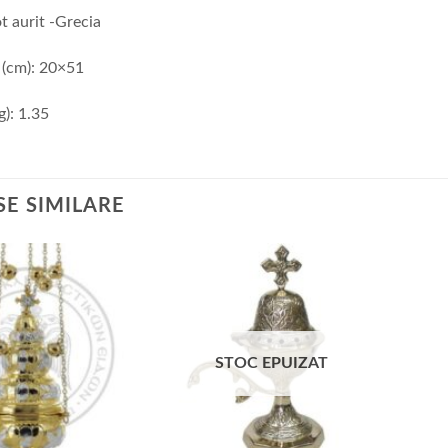
t aurit -Grecia
 (cm): 20×51
g): 1.35
E SIMILARE
STOC EPUIZAT
+
+