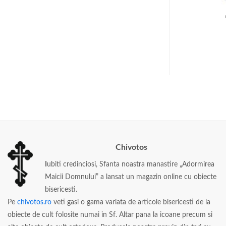
RSE
CATUI
tru tamaie
Catuie
lei
70
lei
Chivotos
I
ubiti credinciosi, Sfanta noastra manastire „Adormirea
Maicii Domnului” a lansat un magazin online cu obiecte
bisericesti.
Pe
chivotos.ro
veti gasi o gama variata de articole bisericesti de la
obiecte de cult folosite numai in Sf. Altar pana la icoane precum si