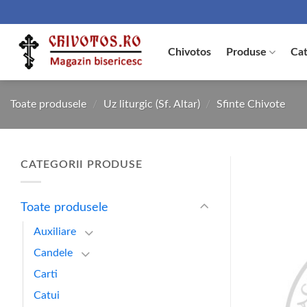
Skip
to
content
Chivotos
Produse
Cat
Toate produsele
/
Uz liturgic (Sf. Altar)
/
Sfinte Chivote
CATEGORII PRODUSE
Toate produsele
Auxiliare
Candele
Carti
Catui