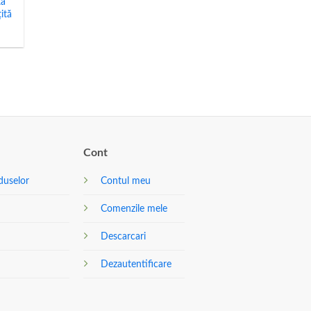
ta
țită
Cont
duselor
Contul meu
Comenzile mele
Descarcari
Dezautentificare