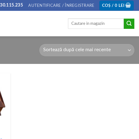
30.115.235
AUTENTIFICARE / ÎNREGISTRARE
COȘ /
0
LEI
Caută
după: