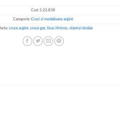
Cod:
5.22.838
Categorie:
Cruci si medalioane argint
chete:
cruce argint
,
cruce gat
,
Iisus Hristos
,
sfantul nicolae