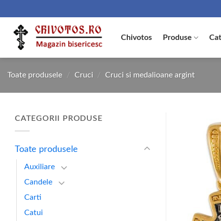
Skip
to
content
Chivotos
Produse
Cat
Toate produsele
/
Cruci
/
Cruci si medalioane argint
CATEGORII PRODUSE
Toate produsele
Auxiliare
Candele
Carti
Catui