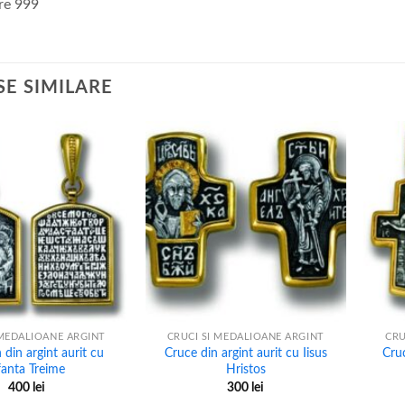
re 999
E SIMILARE
+
+
 MEDALIOANE ARGINT
CRUCI SI MEDALIOANE ARGINT
CRU
din argint aurit cu
Cruce din argint aurit cu Iisus
Cruc
fanta Treime
Hristos
400
lei
300
lei