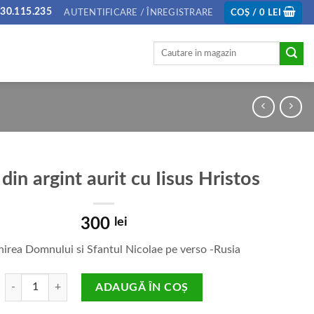
30.115.235
AUTENTIFICARE / ÎNREGISTRARE
COȘ /
0
LEI
Caută
după:
din argint aurit cu Iisus Hristos
300
lei
nirea Domnului si Sfantul Nicolae pe verso -Rusia
Cantitate Cruce din argint aurit cu Iisus Hristos
ADAUGĂ ÎN COȘ