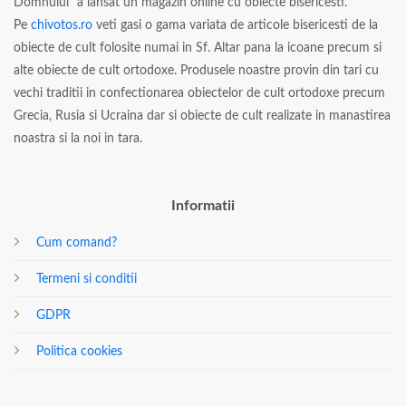
Domnului” a lansat un magazin online cu obiecte bisericesti.
Pe
chivotos.ro
veti gasi o gama variata de articole bisericesti de la
obiecte de cult folosite numai in Sf. Altar pana la icoane precum si
alte obiecte de cult ortodoxe. Produsele noastre provin din tari cu
vechi traditii in confectionarea obiectelor de cult ortodoxe precum
Grecia, Rusia si Ucraina dar si obiecte de cult realizate in manastirea
noastra si la noi in tara.
Informatii
Cum comand?
Termeni si conditii
GDPR
Politica cookies