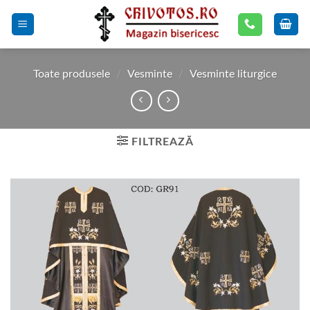
Skip
to
content
Toate produsele
/
Vesminte
/
Vesminte liturgice
FILTREAZĂ