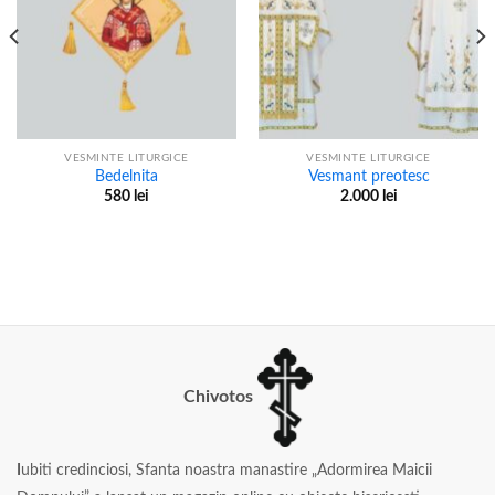
VESMINTE LITURGICE
VESMINTE LITURGICE
Bedelnita
Vesmant preotesc
580
lei
2.000
lei
Chivotos
I
ubiti credinciosi, Sfanta noastra manastire „Adormirea Maicii