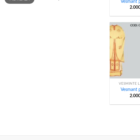
Vesmant p
2.00
+
VESMINTE L
Vesmant p
2.00