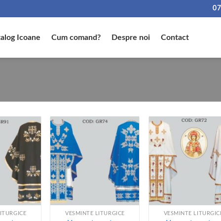
07
alog Icoane
Cum comand?
Despre noi
Contact
+
+
ITURGICE
VESMINTE LITURGICE
VESMINTE LITURGIC