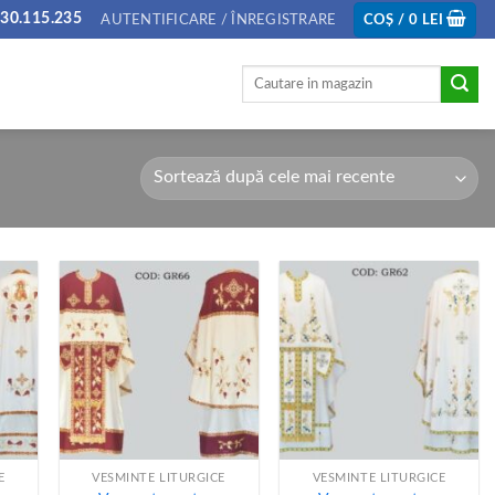
30.115.235
AUTENTIFICARE / ÎNREGISTRARE
COȘ /
0
LEI
Caută
după:
+
+
E
VESMINTE LITURGICE
VESMINTE LITURGICE