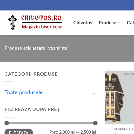
Skip
to
content
Chivotos
Produse
Cat
Produse etichetate „vesminte”
CATEGORII PRODUSE
Toate produsele
FILTREAZĂ DUPĂ PREȚ
+
VESMINTE L
Preț
Preț
Preț:
2.000 lei
—
2.500 lei
FILTREAZĂ
minim
maxim