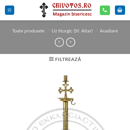
Skip
to
content
Toate produsele
/
Uz liturgic (Sf. Altar)
/
Auxiliare
FILTREAZĂ