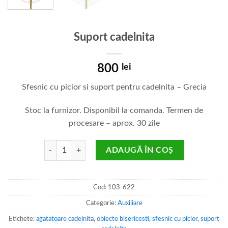
Suport cadelnita
800
lei
Sfesnic cu picior si suport pentru cadelnita – Grecia
Stoc la furnizor. Disponibil la comanda. Termen de
procesare – aprox. 30 zile
Cantitate Suport cadelnita
ADAUGĂ ÎN COȘ
Cod:
103-622
Categorie:
Auxiliare
Etichete:
agatatoare cadelnita
,
obiecte bisericesti
,
sfesnic cu picior
,
suport