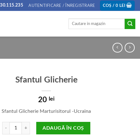
30.115.235
AUTENTIFICARE / ÎNREGISTRARE
COȘ /
0
LEI
Caută
după:
Sfantul Glicherie
20
lei
Sfantul Glicherie Marturisitorul -Ucraina
Cantitate Sfantul Glicherie
ADAUGĂ ÎN COȘ