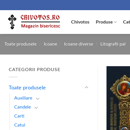
Skip
to
content
Chivotos
Produse
Cat
Toate produsele
/
Icoane
/
Icoane diverse
/
Litografii pal
CATEGORII PRODUSE
Toate produsele
Auxiliare
Candele
Carti
Catui