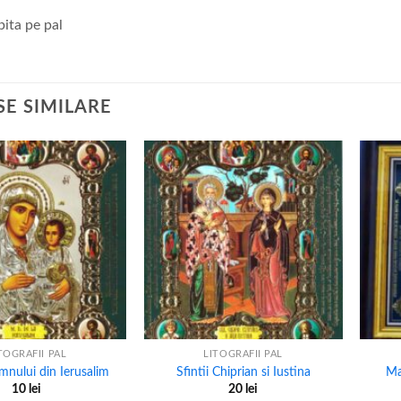
ipita pe pal
E SIMILARE
+
+
TOGRAFII PAL
LITOGRAFII PAL
nului din Ierusalim
Sfintii Chiprian si Iustina
Ma
10
lei
20
lei