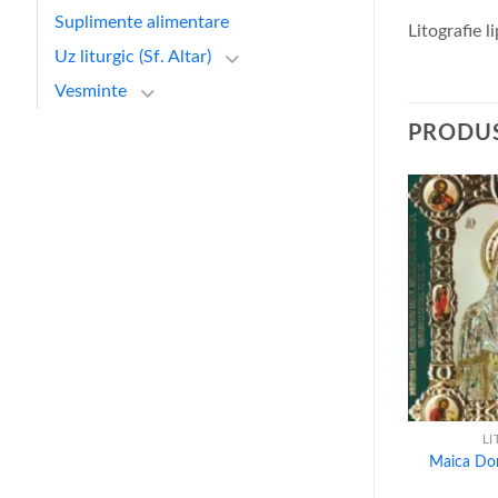
Suplimente alimentare
Litografie l
Uz liturgic (Sf. Altar)
Vesminte
PRODUS
PUIZAT
STOC EPUIZAT
+
+
FII PAL
LITOGRAFII PAL
LI
Nicolae
Sfantul Serafim de Sarov
Maica Dom
lei
20
lei