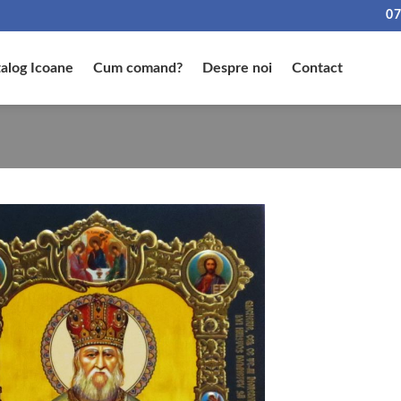
07
alog Icoane
Cum comand?
Despre noi
Contact