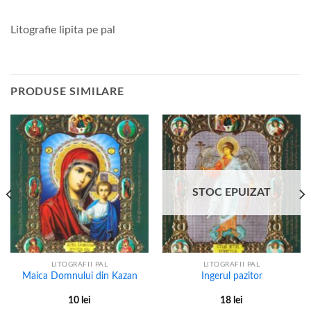
Litografie lipita pe pal
PRODUSE SIMILARE
STOC EPUIZAT
LITOGRAFII PAL
LITOGRAFII PAL
Maica Domnului din Kazan
Ingerul pazitor
10
lei
18
lei