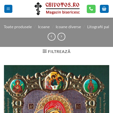
Skip
to
content
Toate produsele
/
Icoane
/
Icoane diverse
/
Litografii pal
FILTREAZĂ