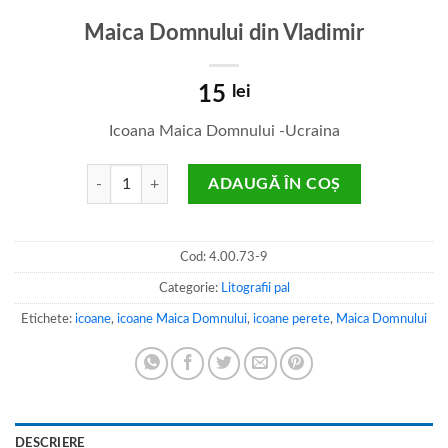
Maica Domnului din Vladimir
15
lei
Icoana Maica Domnului -Ucraina
Cantitate Maica Domnului din Vladimir
ADAUGĂ ÎN COȘ
Cod:
4.00.73-9
Categorie:
Litografii pal
Etichete:
icoane
,
icoane Maica Domnului
,
icoane perete
,
Maica Domnului
DESCRIERE