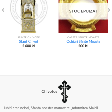
STOC EPUIZAT
SFINTE CHIVOTE
CASETE SFINTE MOASTE
Sfant Chivot
Ochiuri Sfinte Moaste
2.600
lei
200
lei
Chivotos
I
ubiti credinciosi, Sfanta noastra manastire „Adormirea Maicii