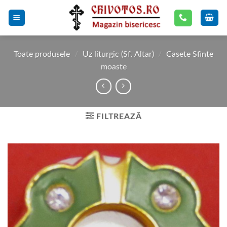
Skip
to
content
Toate produsele
/
Uz liturgic (Sf. Altar)
/
Casete Sfinte
moaste
FILTREAZĂ