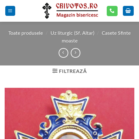
Skip
to
content
Toate produsele
/
Uz liturgic (Sf. Altar)
/
Casete Sfinte
moaste
FILTREAZĂ