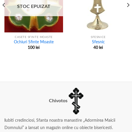
STOC EPUIZAT
CASETE SFINTE MOASTE
SFESNICE
Ochiuri Sfinte Moaste
Sfesnic
100
lei
40
lei
Chivotos
I
ubiti credinciosi, Sfanta noastra manastire „Adormirea Maicii
Domnului” a lansat un magazin online cu obiecte bisericesti.