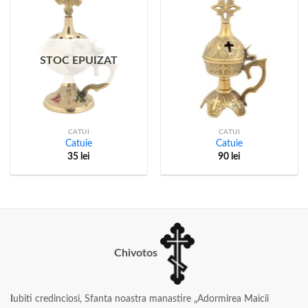
STOC EPUIZAT
CATUI
CATUI
Catuie
Catuie
35
lei
90
lei
Chivotos
I
ubiti credinciosi, Sfanta noastra manastire „Adormirea Maicii