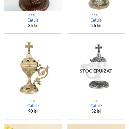
CATUI
CATUI
Catuie
Catuie
35
lei
26
lei
STOC EPUIZAT
CATUI
CATUI
Catuie
Catuie
90
lei
32
lei