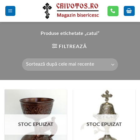
Skip
to
content
Produse etichetate „catui”
FILTREAZĂ
STOC EPUIZAT
STOC EPUIZAT