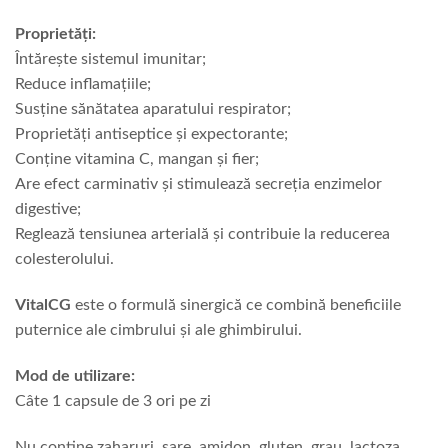
Proprietăți:
Întărește sistemul imunitar;
Reduce inflamațiile;
Susține sănătatea aparatului respirator;
Proprietăți antiseptice și expectorante;
Conține vitamina C, mangan și fier;
Are efect carminativ și stimulează secreția enzimelor
digestive;
Reglează tensiunea arterială și contribuie la reducerea
colesterolului.
VitalCG
este o formulă sinergică ce combină beneficiile
puternice ale cimbrului și ale ghimbirului.
Mod de utilizare:
Câte 1 capsule de 3 ori pe zi
Nu contine zaharuri, sare, amidon, gluten, grau, lactoza,