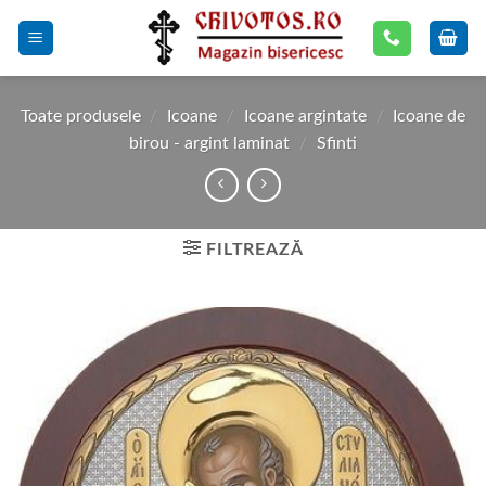
Skip
to
content
Toate produsele
/
Icoane
/
Icoane argintate
/
Icoane de
birou - argint laminat
/
Sfinti
FILTREAZĂ