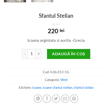
Sfantul Stelian
220
lei
Icoana argintata si aurita -Grecia
Cantitate Sfantul Stelian
ADAUGĂ ÎN COȘ
Cod:
4.06.013-5G
Categorie:
Sfinti
Etichete:
icoane
,
icoane sfantul stelian
,
sfantul stelian