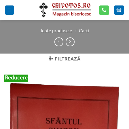
Skip
to
content
Toate produsele
/
Carti
FILTREAZĂ
Reducere