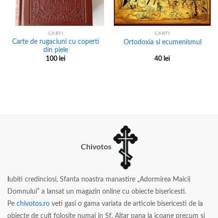
CARTI
CARTI
Carte de rugaciuni cu coperti
Ortodoxia si ecumenismul
din piele
100
lei
40
lei
Chivotos
I
ubiti credinciosi, Sfanta noastra manastire „Adormirea Maicii
Domnului” a lansat un magazin online cu obiecte bisericesti.
Pe
chivotos.ro
veti gasi o gama variata de articole bisericesti de la
obiecte de cult folosite numai in Sf. Altar pana la icoane precum si