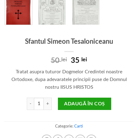
Sfantul Simeon Tesaloniceanu
Prețul
Prețul
50
lei
35
lei
inițial
curent
Tratat asupra tuturor Dogmelor Credintei noastre
a
este:
Ortodoxe, dupa adevaratele principii puse de Domnul
fost:
35 lei.
nostru IISUS HRISTOS
50 lei.
Cantitate Sfantul Simeon Tesaloniceanu
ADAUGĂ ÎN COȘ
Categorie:
Carti