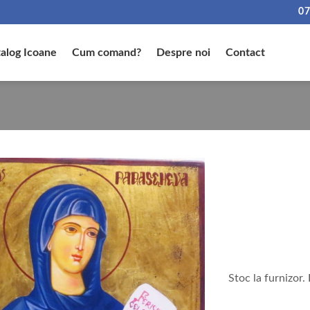
07
alog Icoane
Cum comand?
Despre noi
Contact
Stoc la furnizor.