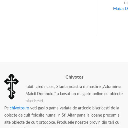
FII PAL
LITOGRAFII PAL
LI
ui din Kazan
Ingerul pazitor
Maica D
lei
20
lei
Chivotos
I
ubiti credinciosi, Sfanta noastra manastire „Adormirea
Maicii Domnului” a lansat un magazin online cu obiecte
bisericesti.
Pe
chivotos.ro
veti gasi o gama variata de articole bisericesti de la
obiecte de cult folosite numai in Sf. Altar pana la icoane precum si
alte obiecte de cult ortodoxe. Produsele noastre provin din tari cu