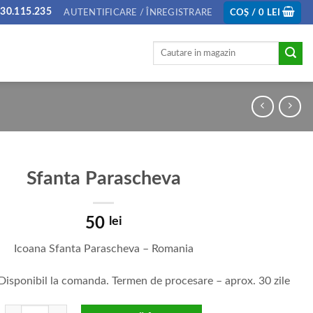
30.115.235
AUTENTIFICARE / ÎNREGISTRARE
COȘ /
0
LEI
Caută
după:
Sfanta Parascheva
50
lei
Icoana Sfanta Parascheva – Romania
 Disponibil la comanda. Termen de procesare – aprox. 30 zile
Cantitate Sfanta Parascheva