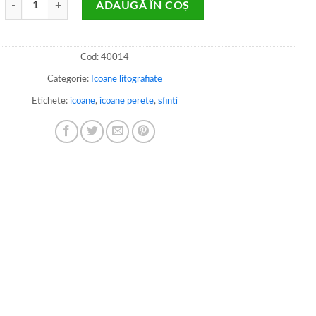
ADAUGĂ ÎN COȘ
Cod:
40014
Categorie:
Icoane litografiate
Etichete:
icoane
,
icoane perete
,
sfinti