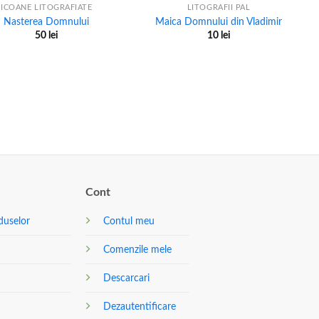
ICOANE LITOGRAFIATE
LITOGRAFII PAL
Nasterea Domnului
Maica Domnului din Vladimir
50
lei
10
lei
Cont
duselor
Contul meu
Comenzile mele
Descarcari
Dezautentificare