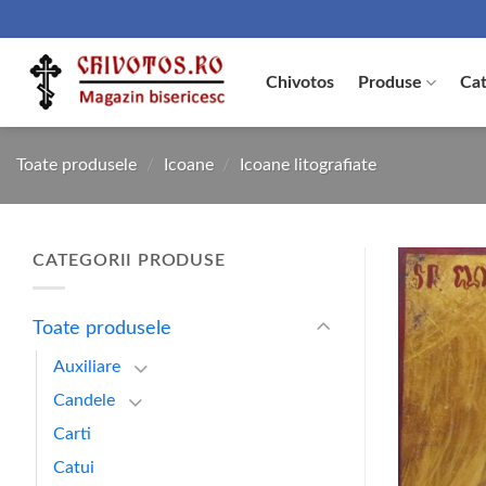
Skip
to
content
Chivotos
Produse
Cat
Toate produsele
/
Icoane
/
Icoane litografiate
CATEGORII PRODUSE
Toate produsele
Auxiliare
Candele
Carti
Catui