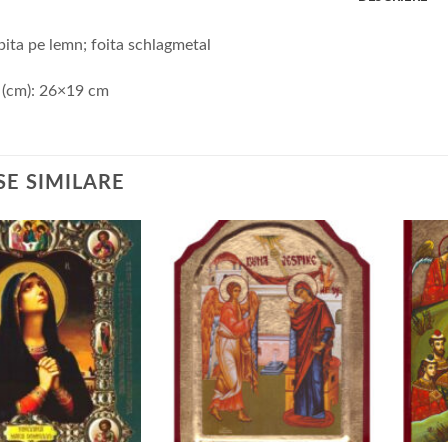
ipita pe lemn; foita schlagmetal
 (cm): 26×19 cm
E SIMILARE
+
+