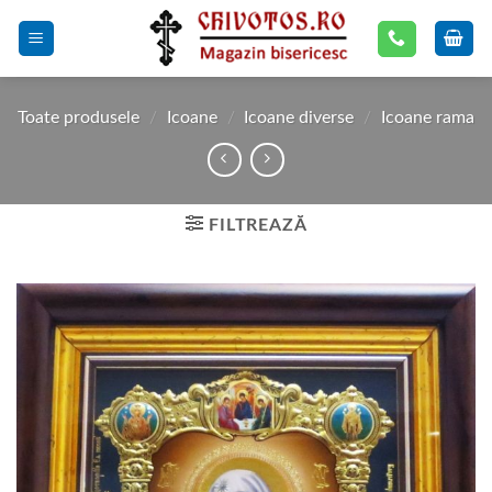
Skip
to
content
Toate produsele
/
Icoane
/
Icoane diverse
/
Icoane rama
FILTREAZĂ