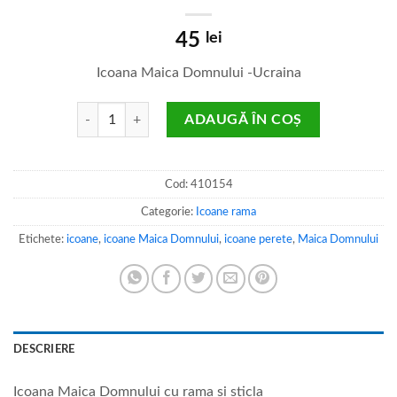
45
lei
Icoana Maica Domnului -Ucraina
Cantitate Maica Domnului
ADAUGĂ ÎN COȘ
Cod:
410154
Categorie:
Icoane rama
Etichete:
icoane
,
icoane Maica Domnului
,
icoane perete
,
Maica Domnului
DESCRIERE
Icoana Maica Domnului cu rama si sticla