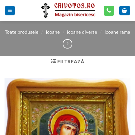
Skip
to
content
Toate produsele
/
Icoane
/
Icoane diverse
/
Icoane rama
FILTREAZĂ