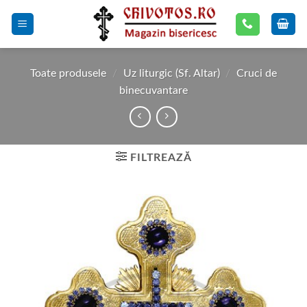
Skip
to
content
Toate produsele
/
Uz liturgic (Sf. Altar)
/
Cruci de
binecuvantare
FILTREAZĂ