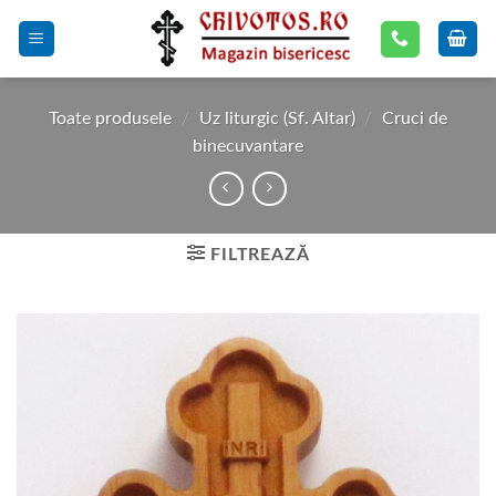
Skip
to
content
Toate produsele
/
Uz liturgic (Sf. Altar)
/
Cruci de
binecuvantare
FILTREAZĂ