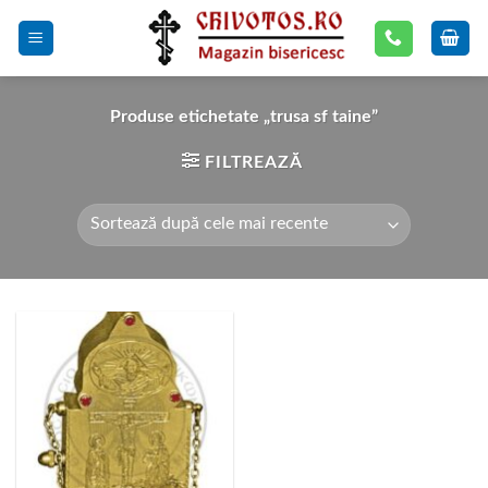
Skip
to
content
Produse etichetate „trusa sf taine”
FILTREAZĂ