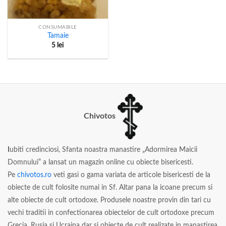
CONSUMABILE
Tamaie
5
lei
Chivotos
I
ubiti credinciosi, Sfanta noastra manastire „Adormirea Maicii
Domnului” a lansat un magazin online cu obiecte bisericesti.
Pe
chivotos.ro
veti gasi o gama variata de articole bisericesti de la
obiecte de cult folosite numai in Sf. Altar pana la icoane precum si
alte obiecte de cult ortodoxe. Produsele noastre provin din tari cu
vechi traditii in confectionarea obiectelor de cult ortodoxe precum
Grecia, Rusia si Ucraina dar si obiecte de cult realizate in manastirea