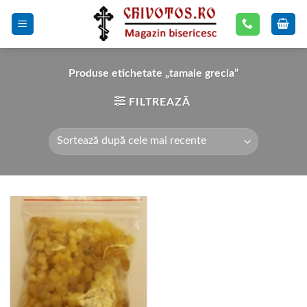
Skip
to
content
Produse etichetate „tamaie grecia”
FILTREAZĂ