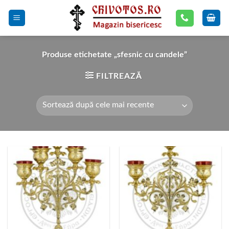
Skip
to
content
Produse etichetate „sfesnic cu candele”
FILTREAZĂ