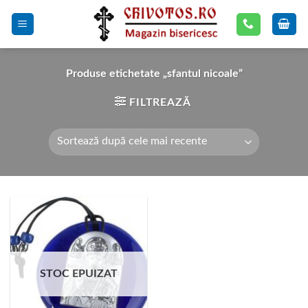
Skip
to
content
Produse etichetate „sfantul nicoale”
FILTREAZĂ
STOC EPUIZAT