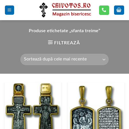
Skip
to
content
Produse etichetate „sfanta treime”
FILTREAZĂ