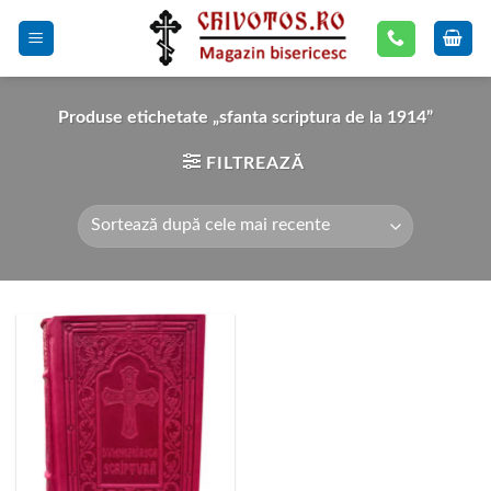
Skip
to
content
Produse etichetate „sfanta scriptura de la 1914”
FILTREAZĂ