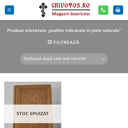
Skip
to
content
Produse etichetate „psaltire imbracata in piele naturala”
FILTREAZĂ
STOC EPUIZAT