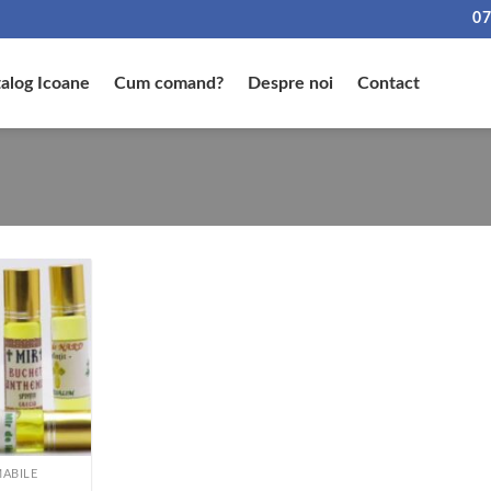
07
alog Icoane
Cum comand?
Despre noi
Contact
ABILE