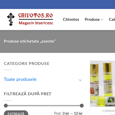
Skip
to
content
Chivotos
Produse
Cat
Produse etichetate „esente”
CATEGORII PRODUSE
Toate produsele
FILTREAZĂ DUPĂ PREȚ
+
CONSUM
Preț
Preț
Preț:
0 lei
—
10 lei
FILTREAZĂ
minim
maxim