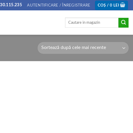
30.115.235
AUTENTIFICARE / ÎNREGISTRARE
COȘ /
0
LEI
Caută
după: