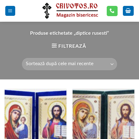
Skip
to
content
Produse etichetate „diptice rusesti”
FILTREAZĂ