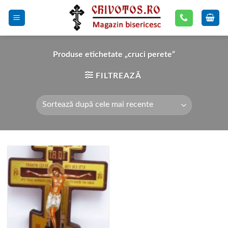
Skip
to
content
Produse etichetate „cruci perete”
FILTREAZĂ