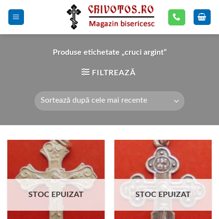
Skip
to
content
Produse etichetate „cruci argint”
FILTREAZĂ
STOC EPUIZAT
STOC EPUIZAT