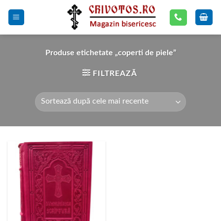
Skip
to
content
Produse etichetate „coperti de piele”
FILTREAZĂ