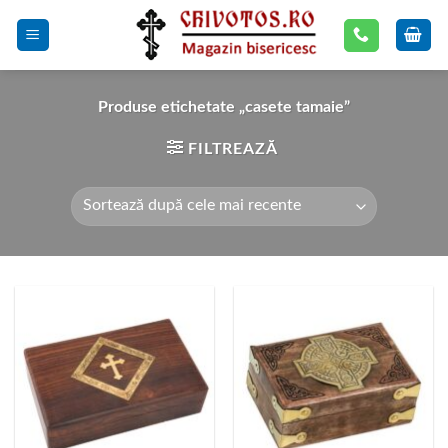
Skip
to
content
Produse etichetate „casete tamaie”
FILTREAZĂ