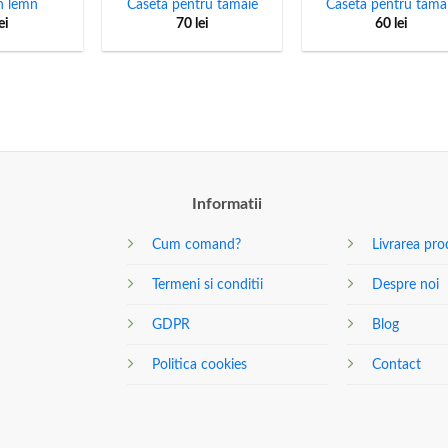
n lemn
Caseta pentru tamaie
Caseta pentru tama
ei
70
lei
60
lei
Informatii
Cum comand?
Livrarea pro
Termeni si conditii
Despre noi
GDPR
Blog
Politica cookies
Contact