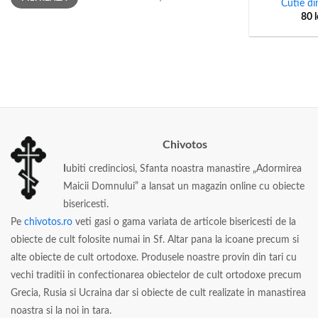
Cutie di
80
l
Chivotos
I
ubiti credinciosi, Sfanta noastra manastire „Adormirea
Maicii Domnului” a lansat un magazin online cu obiecte
bisericesti.
Pe
chivotos.ro
veti gasi o gama variata de articole bisericesti de la
obiecte de cult folosite numai in Sf. Altar pana la icoane precum si
alte obiecte de cult ortodoxe. Produsele noastre provin din tari cu
vechi traditii in confectionarea obiectelor de cult ortodoxe precum
Grecia, Rusia si Ucraina dar si obiecte de cult realizate in manastirea
noastra si la noi in tara.