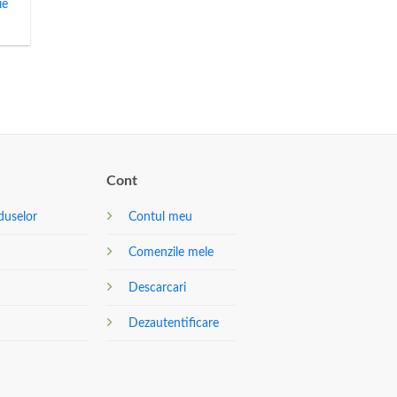
ie
Cont
duselor
Contul meu
Comenzile mele
Descarcari
Dezautentificare