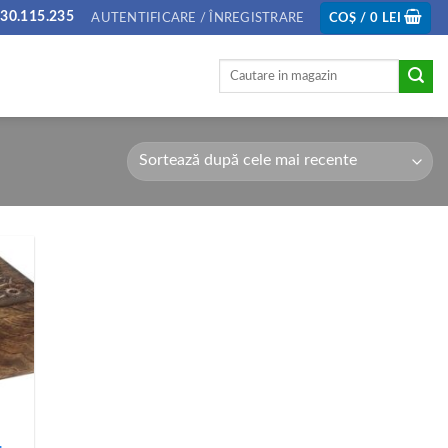
30.115.235
AUTENTIFICARE / ÎNREGISTRARE
COȘ /
0
LEI
Caută
după: