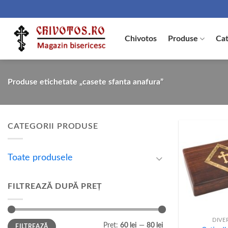
Skip
to
content
Chivotos
Produse
Cat
Produse etichetate „casete sfanta anafura”
CATEGORII PRODUSE
Toate produsele
FILTREAZĂ DUPĂ PREȚ
+
DIVE
Preț
Preț
Preț:
60 lei
—
80 lei
FILTREAZĂ
minim
maxim