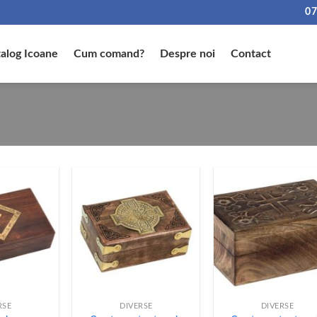
07
alog Icoane
Cum comand?
Despre noi
Contact
+
+
RSE
DIVERSE
DIVERSE