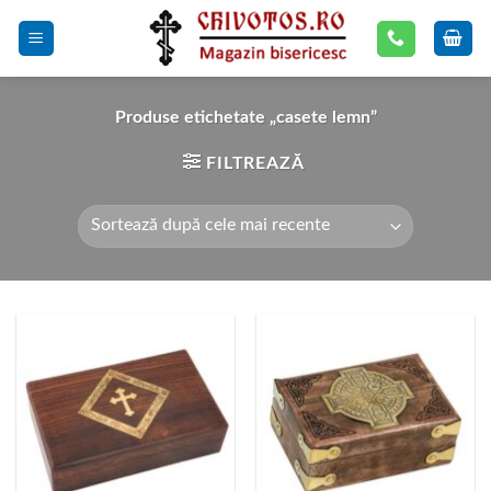
Skip
to
content
Produse etichetate „casete lemn”
FILTREAZĂ