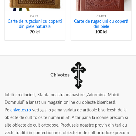
CARTI
CARTI
Carte de rugaciuni cu coperti
Carte de rugaciuni cu coperti
din piele naturala
din piele
70
lei
100
lei
Chivotos
I
ubiti credinciosi, Sfanta noastra manastire „Adormirea Maicii
Domnului” a lansat un magazin online cu obiecte bisericesti.
Pe
chivotos.ro
veti gasi o gama variata de articole bisericesti de la
obiecte de cult folosite numai in Sf. Altar pana la icoane precum si
alte obiecte de cult ortodoxe. Produsele noastre provin din tari cu
vechi traditii in confectionarea obiectelor de cult ortodoxe precum