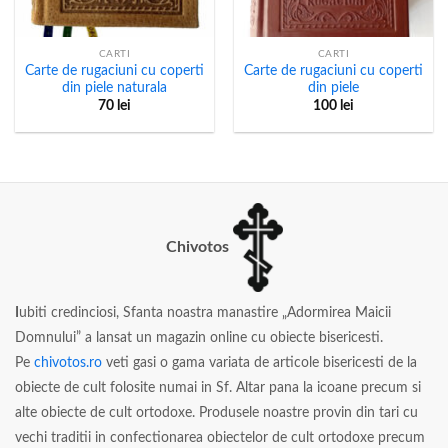
CARTI
CARTI
Carte de rugaciuni cu coperti
Carte de rugaciuni cu coperti
din piele naturala
din piele
70
lei
100
lei
Chivotos
I
ubiti credinciosi, Sfanta noastra manastire „Adormirea Maicii
Domnului” a lansat un magazin online cu obiecte bisericesti.
Pe
chivotos.ro
veti gasi o gama variata de articole bisericesti de la
obiecte de cult folosite numai in Sf. Altar pana la icoane precum si
alte obiecte de cult ortodoxe. Produsele noastre provin din tari cu
vechi traditii in confectionarea obiectelor de cult ortodoxe precum