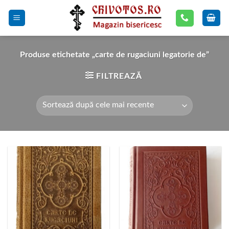
Skip
to
content
Produse etichetate „carte de rugaciuni legatorie de”
FILTREAZĂ