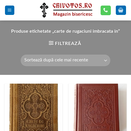
Skip
to
content
Produse etichetate „carte de rugaciuni imbracata in”
FILTREAZĂ