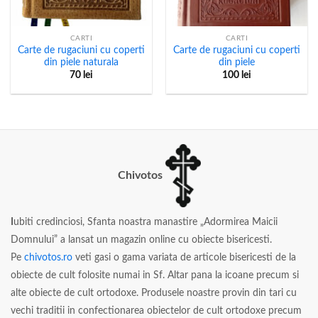
CARTI
CARTI
Carte de rugaciuni cu coperti
Carte de rugaciuni cu coperti
din piele naturala
din piele
70
lei
100
lei
Chivotos
I
ubiti credinciosi, Sfanta noastra manastire „Adormirea Maicii
Domnului” a lansat un magazin online cu obiecte bisericesti.
Pe
chivotos.ro
veti gasi o gama variata de articole bisericesti de la
obiecte de cult folosite numai in Sf. Altar pana la icoane precum si
alte obiecte de cult ortodoxe. Produsele noastre provin din tari cu
vechi traditii in confectionarea obiectelor de cult ortodoxe precum