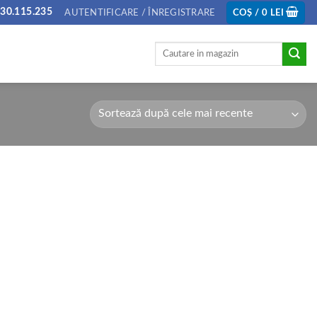
30.115.235
AUTENTIFICARE / ÎNREGISTRARE
COȘ /
0
LEI
Caută
după: