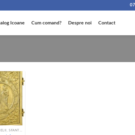
07
alog Icoane
Cum comand?
Despre noi
Contact
SFINTE EVANGHELII, SFANT APOSTOL