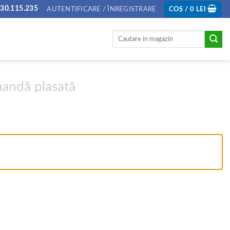
30.115.235
AUTENTIFICARE / ÎNREGISTRARE
COȘ /
0
LEI
Caută
după:
andă plasată