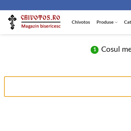
Skip
to
content
Chivotos
Produse
Cat
Cosul m
1