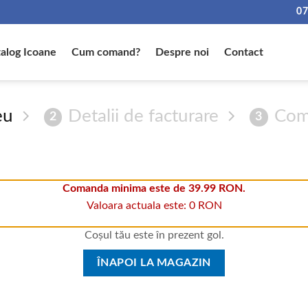
07
alog Icoane
Cum comand?
Despre noi
Contact
eu
Detalii de facturare
Com
2
3
Comanda minima este de 39.99 RON.
Valoara actuala este: 0 RON
Coșul tău este în prezent gol.
ÎNAPOI LA MAGAZIN